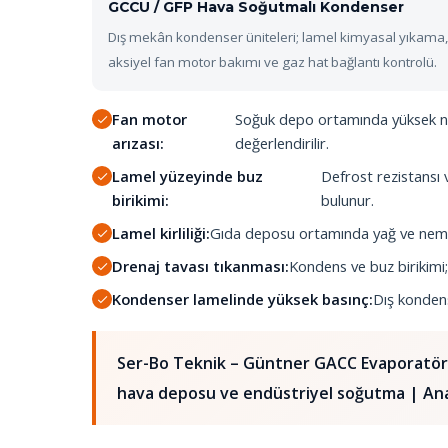
GCCU / GFP Hava Soğutmalı Kondenser
Dış mekân kondenser üniteleri; lamel kimyasal yıkama,
aksiyel fan motor bakımı ve gaz hat bağlantı kontrolü.
Fan motor
Soğuk depo ortamında yüksek ne
arızası:
değerlendirilir.
Lamel yüzeyinde buz
Defrost rezistansı 
birikimi:
bulunur.
Lamel kirliliği:
Gıda deposu ortamında yağ ve nem la
Drenaj tavası tıkanması:
Kondens ve buz birikimi;
Kondenser lamelinde yüksek basınç:
Dış kondens
Ser-Bo Teknik – Güntner GACC Evaporatör
hava deposu ve endüstriyel soğutma | An