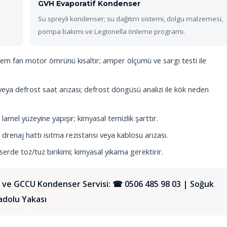
GVH Evaporatif Kondenser
Su spreyli kondenser; su dağıtım sistemi, dolgu malzemesi,
pompa bakımı ve Legionella önleme programı.
m fan motor ömrünü kısaltır; amper ölçümü ve sargı testi ile
veya defrost saat arızası; defrost döngüsü analizi ile kök neden
mel yüzeyine yapışır; kimyasal temizlik şarttır.
 drenaj hattı ısıtma rezistansı veya kablosu arızası.
erde toz/tuz birikimi; kimyasal yıkama gerektirir.
 ve GCCU Kondenser Servisi:
☎ 0506 485 98 03
| Soğuk
adolu Yakası