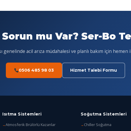
 Sorun mu Var? Ser-Bo Tek
 genelinde acil arıza müdahalesi ve planlı bakım için hemen i
0506 485 98 03
Hizmet Talebi Formu
Isıtma Sistemleri
Soğutma Sistemleri
Atmosferik Brülörlü Kazanlar
Chiller Soğutma