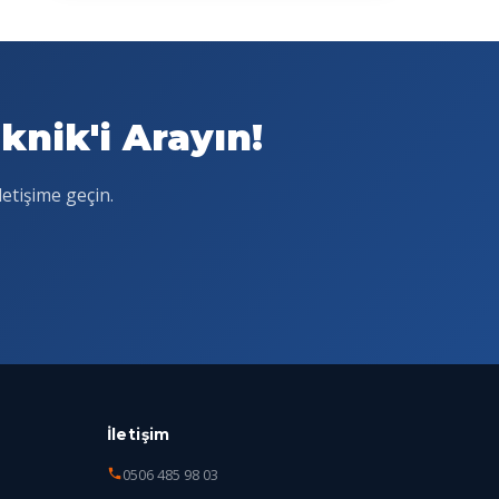
nik'i Arayın!
letişime geçin.
İletişim
0506 485 98 03