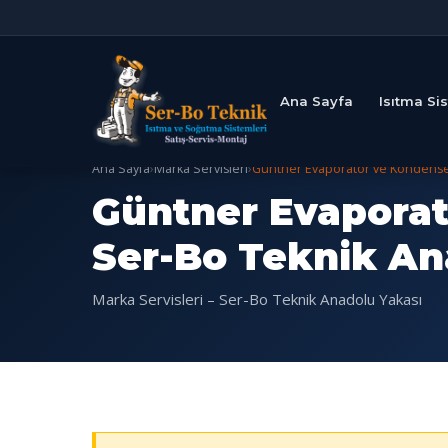
Ana Sayfa
Isıtma Si
Ana Sayfa
›
Marka Servisleri
›
Güntner Evaporatör ve Kondenser
Güntner Evaporatö
Ser-Bo Teknik An
Marka Servisleri – Ser-Bo Teknik Anadolu Yakası