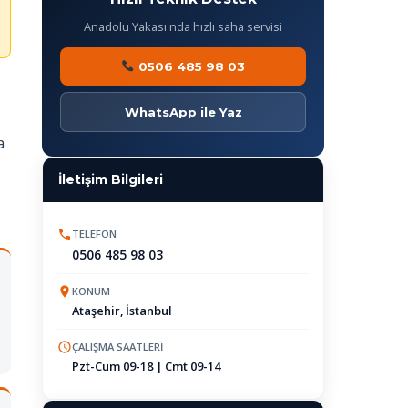
Anadolu Yakası'nda hızlı saha servisi
0506 485 98 03
WhatsApp ile Yaz
a
İletişim Bilgileri
TELEFON
0506 485 98 03
KONUM
Ataşehir, İstanbul
ÇALIŞMA SAATLERI
Pzt-Cum 09-18 | Cmt 09-14