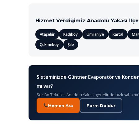
Hizmet Verdiğimiz Anadolu Yakası İlçe
Ataşehir
Kadıköy
Ümraniye
Kartal
Mal
Çekmeköy
Şile
Sisteminizde Güntner Evaporatör ve Kondens
mı var?
Ser-Bo Teknik – Anadolu Yakası genelinde hızlı saha m
Hemen Ara
Form Doldur