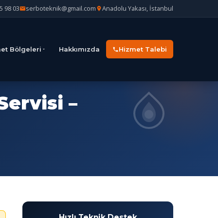
5 98 03
serboteknik@gmail.com
Anadolu Yakası, İstanbul
et Bölgeleri
Hakkımızda
Hizmet Talebi
ervisi –
Hızlı Teknik Destek