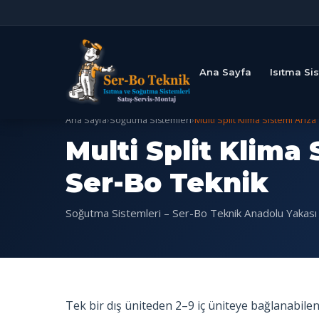
Ana Sayfa
Isıtma Si
Ana Sayfa
›
Soğutma Sistemleri
›
Multi Split Klima Sistemi Arız
Multi Split Klima 
Ser-Bo Teknik
Soğutma Sistemleri – Ser-Bo Teknik Anadolu Yakası
Tek bir dış üniteden 2–9 iç üniteye bağlanabilen m