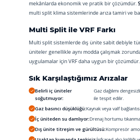
mekânlarda ekonomik ve pratik bir çözümdür.
multi split klima sistemlerinde arıza tamiri ve 
Multi Split ile VRF Farkı
Multi split sistemlerde dış ünite sabit debiyle t
üniteler genellikle aynı modda çalışmak zorundad
uygulamalar için VRF daha uygun bir çözümdür.
Sık Karşılaştığımız Arızalar
Belirli iç üniteler
Gaz dağılımı dengesizli
soğutmuyor:
ile tespit edilir.
Gaz basıncı düşüklüğü:
Kaynak veya valf bağlantıs
İç üniteden su damlıyor:
Drenaj hortumu tıkanması.
Dış ünite titreşim ve gürültüsü:
Kompresör amort
Uzaktan kumanda tepkisiz:
İnfrared alıcı kirliliği