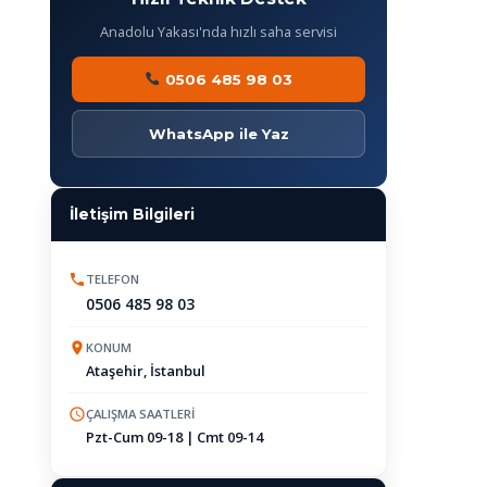
Anadolu Yakası'nda hızlı saha servisi
0506 485 98 03
WhatsApp ile Yaz
İletişim Bilgileri
TELEFON
0506 485 98 03
KONUM
Ataşehir, İstanbul
ÇALIŞMA SAATLERI
Pzt-Cum 09-18 | Cmt 09-14