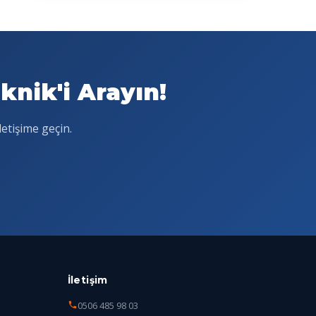
nik'i Arayın!
letişime geçin.
İletişim
0506 485 98 03