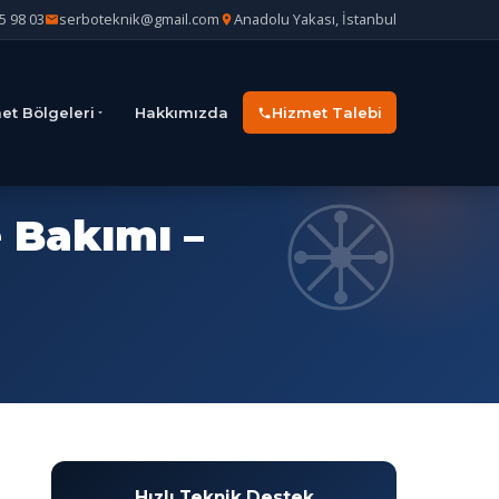
5 98 03
serboteknik@gmail.com
Anadolu Yakası, İstanbul
et Bölgeleri
Hakkımızda
Hizmet Talebi
e Bakımı –
Hızlı Teknik Destek