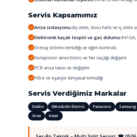
Servis Kapsamımız
Arıza izolasyonu:
dış ünite, boru hattı ve iç ünite ay
Elektronik kaçak tespiti ve gaz dolumu:
R410A,
Drenaj sistemi temizliği ve eğim kontrolü
Kompresör amortisörü ve fan saçağı değişimi
PCB arıza tanısı ve değişimi
Filtre ve eşanjör kimyasal temizliği
Servis Verdiğimiz Markalar
Daikin
Mitsubishi Electric
Panasonic
Samsung
Gree
Haier
Ser-Bo Teknik – Multi Split Servisi:
☎ 0506 