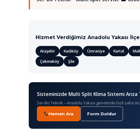
Hizmet Verdiğimiz Anadolu Yakası İlçe
Ataşehir
Kadıköy
Ümraniye
Kartal
Mal
Çekmeköy
Şile
Sisteminizde Multi Split Klima Sistemi Arıza 
Ser-Bo Teknik – Anadolu Yakası genelinde hızlı saha m
Hemen Ara
Form Doldur