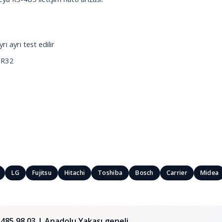
rı ayrı test edilir
 R32
LG
Fujitsu
Hitachi
Toshiba
Bosch
Carrier
Midea
485 98 03
| Anadolu Yakası geneli