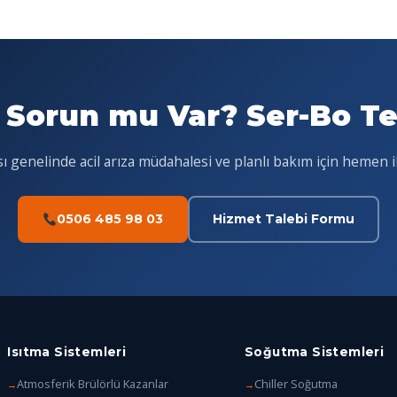
 Sorun mu Var? Ser-Bo Tek
 genelinde acil arıza müdahalesi ve planlı bakım için hemen i
0506 485 98 03
Hizmet Talebi Formu
Isıtma Sistemleri
Soğutma Sistemleri
Atmosferik Brülörlü Kazanlar
Chiller Soğutma