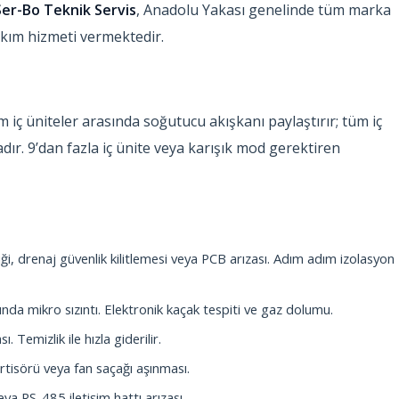
Ser-Bo Teknik Servis
, Anadolu Yakası genelinde tüm marka
bakım hizmeti vermektedir.
üm iç üniteler arasında soğutucu akışkanı paylaştırır; tüm iç
ır. 9’dan fazla iç ünite veya karışık mod gerektiren
ği, drenaj güvenlik kilitlemesi veya PCB arızası. Adım adım izolasyon
ında mikro sızıntı. Elektronik kaçak tespiti ve gaz dolumu.
 Temizlik ile hızla giderilir.
isörü veya fan saçağı aşınması.
 veya RS-485 iletişim hattı arızası.