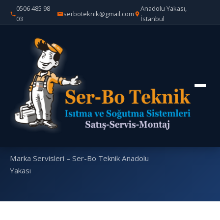
0506 485 98
Anadolu Yakası,
serboteknik@gmail.com
03
İstanbul
Ana
Marka
Midea Klima ve V8 VRF Sistemi
›
›
Sayfa
Servisleri
Özel Servisi – Ser-Bo Teknik
Midea Klima ve V8
VRF Sistemi Özel
Servisi – Ser-Bo
Teknik
Marka Servisleri – Ser-Bo Teknik Anadolu
Yakası