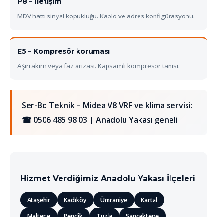
P8 – İletişim
MDV hattı sinyal kopukluğu. Kablo ve adres konfigürasyonu.
E5 – Kompresör koruması
Aşırı akım veya faz arızası. Kapsamlı kompresör tanısı.
Ser-Bo Teknik – Midea V8 VRF ve klima servisi:
☎ 0506 485 98 03
| Anadolu Yakası geneli
Hizmet Verdiğimiz Anadolu Yakası İlçeleri
Ataşehir
Kadıköy
Ümraniye
Kartal
Maltepe
Pendik
Tuzla
Sancaktepe