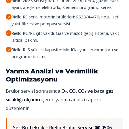
Riello G/GS serisi gaz brülörleri: G10/20/30; gaz kelebek
ayarı, ateşleme elektrodu, Siemens programcı servisi.
Riello RS serisi motorin brülörleri: RS28/44/70; nozul seti,
yakıt filtresi ve pompası servisi.
Riello RG/RL çift yakıtlı: Gaz ve mazot geçiş sistemi, yakıt
ısıtıcısı bakımı.
Riello RLS yüksek kapasite: Modülasyon servomotoru ve
programcı bakımı.
Yanma Analizi ve Verimlilik
Optimizasyonu
Brülör servisi sonrasında
O₂, CO, CO₂ ve baca gazı
sıcaklığı ölçümü
içeren yanma analizi raporu
düzenlenir.
Ser-Bo Teknik – Riello Brülör Servisi:
☎ 0506