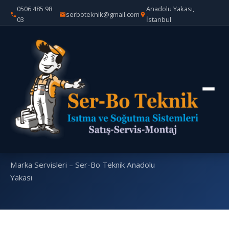
0506 485 98
Anadolu Yakası,
serboteknik@gmail.com
03
İstanbul
Ana
Marka
Riello Brülör Özel Servisi – Ser-
›
›
Sayfa
Servisleri
Bo Teknik Anadolu Yakası
Riello Brülör Özel
Servisi – Ser-Bo
Teknik Anadolu
Yakası
Marka Servisleri – Ser-Bo Teknik Anadolu
Yakası