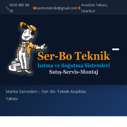
0506 485 98
Anadolu Yakası,
serboteknik@gmail.com
03
İstanbul
Ana
Marka
Roca Kazan Özel Servisi – Ser-
›
›
Sayfa
Servisleri
Bo Teknik Anadolu Yakası
Roca Kazan Özel
Servisi – Ser-Bo
Teknik Anadolu
Yakası
Marka Servisleri – Ser-Bo Teknik Anadolu
Yakası